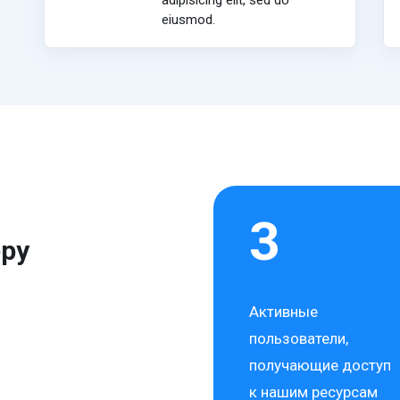
adipisicing elit, sed do
eiusmod.
3
ppy
Активные
пользователи,
получающие доступ
к нашим ресурсам