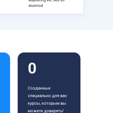
adipisicing elit, sed do
eiusmod.
0
Созданные
специально для вас
курсы, которым вы
можете доверять!