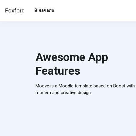
Перейти к основному содержанию
Foxford
В начало
Awesome App
Features
Moove is a Moodle template based on Boost with
modern and creative design.